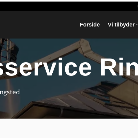
Forside
Vi tilbyder
­service Ri
ingsted