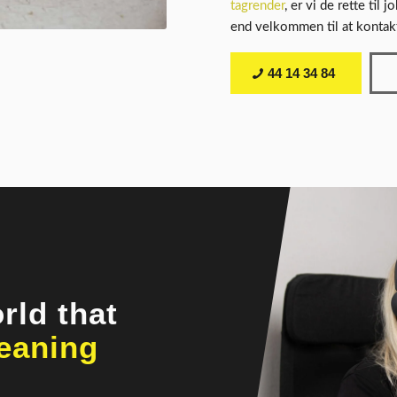
tagrender
, er vi de rette til 
end velkommen til at kontak
44 14 34 84
rld that
leaning