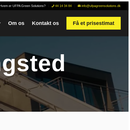
Hvem er UFPA Green Solutions?
44 14 34 84
info@ufpagreensolutions.dk
Om os
Kontakt os
Få et prisestimat
ngsted