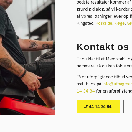
bedste resultater kommer af 
grundig dialog, så vi kender 
at vores løsninger lever op t
Ringsted,
Roskilde
,
Køge
,
Gr
Kontakt os 
Er du klar til at få en stabil
nemmere, så du kan fokusere 
Få et uforpligtende tilbud ve
mail til os på
info@ufpagreen
14 34 84
for en uforpligtend
44 14 34 84